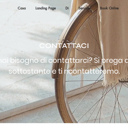
Casa
Landing Page
Di
Servizio
Book Online
CONTATTACI
i bisogno di contattarci? Si prega d
sottostante e ti ricontatteremo.